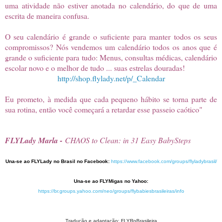
uma atividade não estiver anotada no calendário, do que de uma
escrita de maneira confusa.
O seu calendário é grande o suficiente para manter todos os seus
compromissos? Nós vendemos um calendário todos os anos que é
grande o suficiente para
tudo: Menus, consultas médicas, calendário
escolar novo e o melhor de tudo ... suas estrelas douradas!
http://shop.flylady.net/p/_Calendar
Eu prometo, à medida que cada pequeno hábito se torna parte de
sua rotina, então você começará a retardar esse passeio caótico"
FLYLady Marla -
CHAOS to Clean: in 31 Easy BabySteps
Una-se ao FLYLady no Brasil no Facebook:
https://www.facebook.
com/groups/flyladybrasil/
Una-se ao FLYMigas no Yahoo:
https://br.groups.yahoo.com/
neo/groups/
flybabiesbrasileiras/info
Tradução e adaptação: FLYRoBrasileira